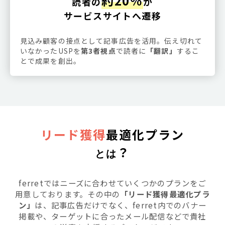
約20％
読者の
が
サービスサイトへ遷移
見込み顧客の接点として記事広告を活用。伝え切れて
いなかったUSPを
第3者視点
で読者に
「翻訳」
するこ
とで成果を創出。
リード獲得
最適化プラン
？
とは
ferretではニーズに合わせていくつかのプランをご
用意しております。その中の
「リード獲得最適化プラ
ン」
は、記事広告だけでなく、ferret内でのバナー
掲載や、ターゲットに合ったメール配信などで貴社