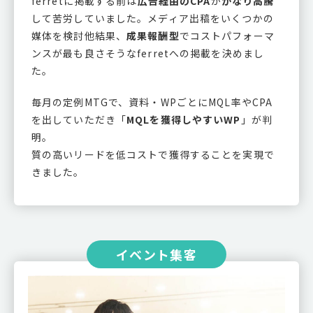
ferretに掲載する前は
広告経由のCPA
が
かなり高騰
して苦労していました。メディア出稿をいくつかの
媒体を検討他結果、
成果報酬型
でコストパフォーマ
ンスが最も良さそうなferretへの掲載を決めまし
た。
毎月の定例MTGで、資料・WPごとにMQL率やCPA
を出していただき「
MQLを獲得しやすいWP
」が判
明。
質の高いリードを低コストで獲得することを実現で
きました。
イベント集客