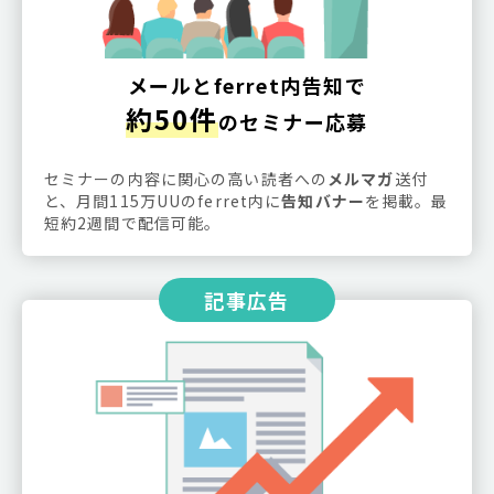
メールとferret内告知で
約50件
のセミナー応募
セミナーの内容に関心の高い読者への
メルマガ
送付
と、月間115万UUのferret内に
告知バナー
を掲載。最
短約2週間で配信可能。
記事広告