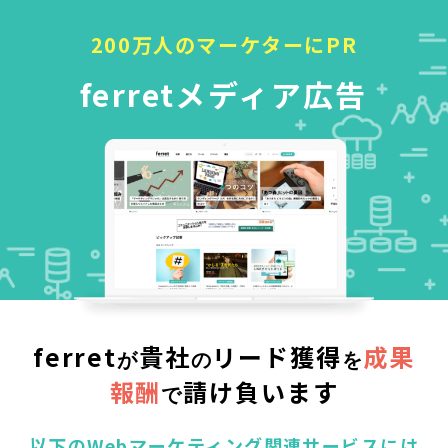
200万人のマーケターにPR
ferretメディア広告
ferret
貴社
リード獲得
成果
が
の
を
報酬
請け負います
で
以下のWebマーケティング関連サービスには