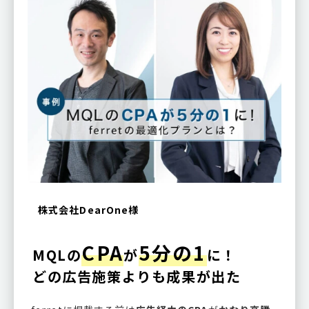
株式会社DearOne様
CPA
5分の1
MQLの
が
に！
どの広告施策よりも成果が出た