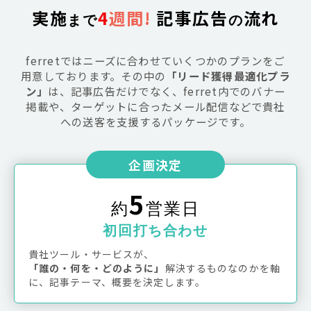
実施
4
週間!
 記事広告
流れ
まで
の
ferretではニーズに合わせていくつかのプランをご
用意しております。その中の
「リード獲得最適化プラ
ン」
は、記事広告だけでなく、ferret内でのバナー
掲載や、ターゲットに合ったメール配信などで貴社
への送客を支援するパッケージです。
企画決定
5
約
営業日
初回打ち合わせ
貴社ツール・サービスが、
「誰の・何を・どのように」
解決するものなのかを軸
に、記事テーマ、概要を決定します。