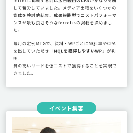
ferretに掲載する前は
広告経由のCPA
が
かなり高騰
して苦労していました。メディア出稿をいくつかの
媒体を検討他結果、
成果報酬型
でコストパフォーマ
ンスが最も良さそうなferretへの掲載を決めまし
た。
毎月の定例MTGで、資料・WPごとにMQL率やCPA
を出していただき「
MQLを獲得しやすいWP
」が判
明。
質の高いリードを低コストで獲得することを実現で
きました。
イベント集客