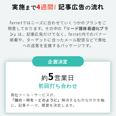
実施
4
週間!
 記事広告
流れ
まで
の
ferretではニーズに合わせていくつかのプランをご
用意しております。その中の
「リード獲得最適化プラ
ン」
は、記事広告だけでなく、ferret内でのバナー
掲載や、ターゲットに合ったメール配信などで貴社
への送客を支援するパッケージです。
企画決定
5
約
営業日
初回打ち合わせ
貴社ツール・サービスが、
「誰の・何を・どのように」
解決するものなのかを軸
に、記事テーマ、概要を決定します。