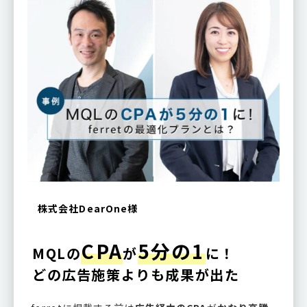
株式会社DearOne様
CPA
5分の1
MQLの
が
に！
どの広告施策よりも成果が出た