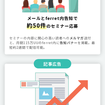
メールとferret内告知で
約50件
のセミナー応募
セミナーの内容に関心の高い読者への
メルマガ
送付
と、月間115万UUのferret内に
告知バナー
を掲載。最
短約2週間で配信可能。
記事広告