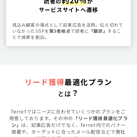
約20％
読者の
が
サービスサイトへ遷移
見込み顧客の接点として記事広告を活用。伝え切れて
いなかったUSPを
第3者視点
で読者に
「翻訳」
するこ
とで成果を創出。
リード獲得
最適化プラン
？
とは
ferretではニーズに合わせていくつかのプランをご
用意しております。その中の
「リード獲得最適化プラ
ン」
は、記事広告だけでなく、ferret内でのバナー
掲載や、ターゲットに合ったメール配信などで貴社