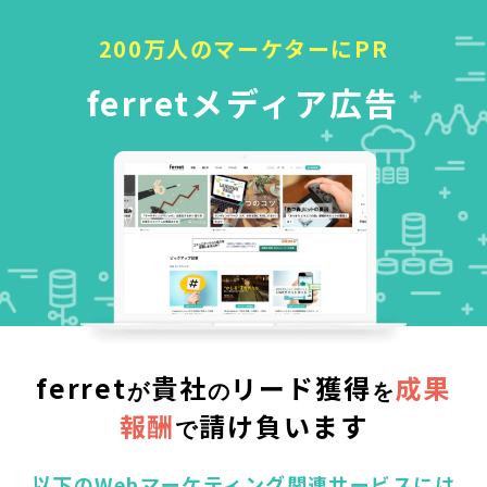
200万人のマーケターにPR
ferretメディア広告
ferret
貴社
リード獲得
成果
が
の
を
報酬
請け負います
で
以下のWebマーケティング関連サービスには