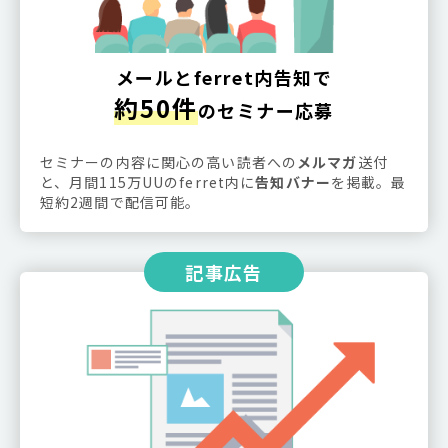
メールとferret内告知で
約50件
のセミナー応募
セミナーの内容に関心の高い読者への
メルマガ
送付
と、月間115万UUのferret内に
告知バナー
を掲載。最
短約2週間で配信可能。
記事広告