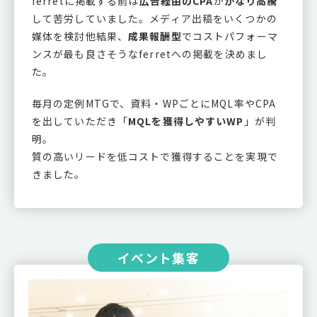
ferretに掲載する前は
広告経由のCPA
が
かなり高騰
して苦労していました。メディア出稿をいくつかの
媒体を検討他結果、
成果報酬型
でコストパフォーマ
ンスが最も良さそうなferretへの掲載を決めまし
た。
毎月の定例MTGで、資料・WPごとにMQL率やCPA
を出していただき「
MQLを獲得しやすいWP
」が判
明。
質の高いリードを低コストで獲得することを実現で
きました。
イベント集客