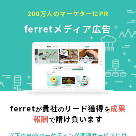
200万人のマーケターにPR
ferretメディア広告
ferret
貴社
リード獲得
成果
が
の
を
報酬
請け負います
で
以下のWebマーケティング関連サービスには