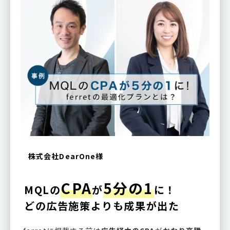
株式会社DearOne様
CPA
5分の1
MQLの
が
に！
どの広告施策よりも成果が出た