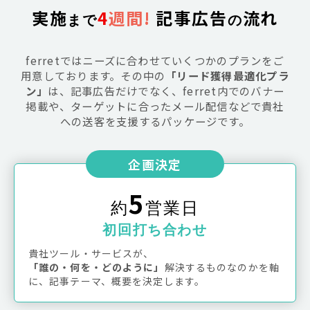
実施
4
週間!
 記事広告
流れ
まで
の
ferretではニーズに合わせていくつかのプランをご
用意しております。その中の
「リード獲得最適化プラ
ン」
は、記事広告だけでなく、ferret内でのバナー
掲載や、ターゲットに合ったメール配信などで貴社
への送客を支援するパッケージです。
企画決定
5
約
営業日
初回打ち合わせ
貴社ツール・サービスが、
「誰の・何を・どのように」
解決するものなのかを軸
に、記事テーマ、概要を決定します。