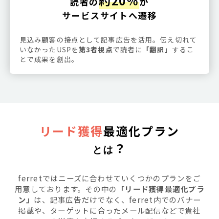
約20％
読者の
が
サービスサイトへ遷移
見込み顧客の接点として記事広告を活用。伝え切れて
いなかったUSPを
第3者視点
で読者に
「翻訳」
するこ
とで成果を創出。
リード獲得
最適化プラン
？
とは
ferretではニーズに合わせていくつかのプランをご
用意しております。その中の
「リード獲得最適化プラ
ン」
は、記事広告だけでなく、ferret内でのバナー
掲載や、ターゲットに合ったメール配信などで貴社