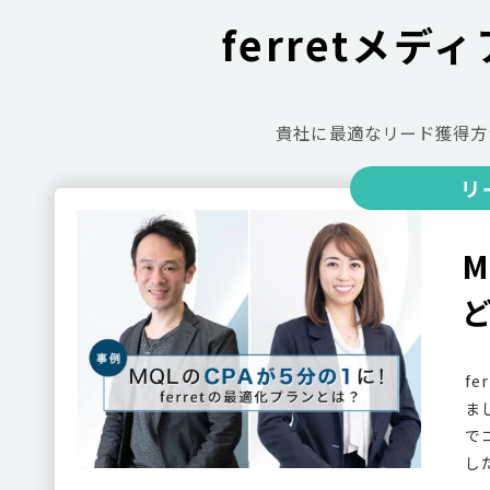
ferretメデ
貴社に最適なリード獲得方
リ
M
f
ま
で
し