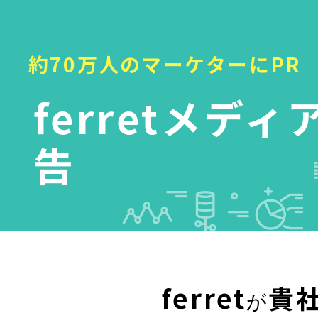
約70万人のマーケターにPR
ferretメディ
告
ferret
貴
が