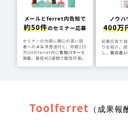
メールとferret内告知で
ノウハ
約50件
400万
のセミナー応募
セミナーの内容に関心の高い読
記事広告で自
者への
メルマガ
送付と、月間115
ウを紹介。読
万UUのferret内に
告知バナー
を
し、
質の高い
掲載。最短約2週間で配信可能。
Toolferret
（成果報