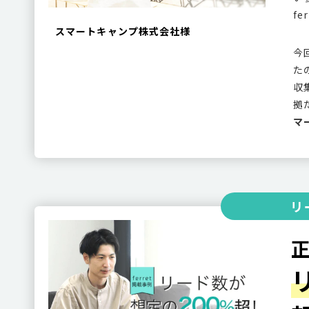
f
スマートキャンプ株式会社様
今
た
収
拠
マ
リ