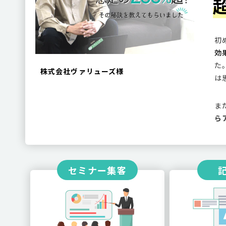
初
効
た
株式会社ヴァリューズ様
は
ま
ら
セミナー集客