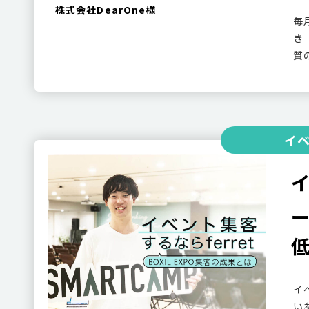
株式会社DearOne様
毎
き
質
イ
イ
イ
い