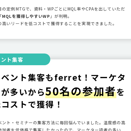
月の定例MTGで、資料・WPごとにMQL率やCPAを出していただ
「
MQLを獲得しやすいWP
」が判明。
の高いリードを低コストで獲得することを実現できました。
ベント集客
ベント集客もferret！マーケタ
50名の参加者
ーが多いから
を
低コストで獲得！
ベント・セミナーの集客方法に毎回悩んでいました。温度感の高
参加者を低価格で集客したかったので、マーケター読者の多い