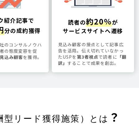
約20％
ウ紹介記事で
読者の
が
円
分の成約獲得
サービスサイトへ遷移
見込み顧客の接点として記事広
社のコンサルノウハ
告を活用。伝え切れていなかっ
者の態度変容を促
たUSPを
第3者視点
で読者に
「翻
見込み顧客
を獲得。
訳」
することで成果を創出。
？
酬型リード獲得施策）とは