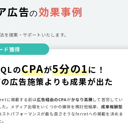
ィア広告
効果事例
の
法を提案・サポートいたします。
ード獲得
CPA
5分の1
QLの
が
に！
どの広告施策よりも成果が出た
erretに掲載する前は
広告経由のCPA
が
かなり高騰
して苦労してい
した。メディア出稿をいくつかの媒体を検討他結果、
成果報酬型
コストパフォーマンスが最も良さそうなferretへの掲載を決めま
た。