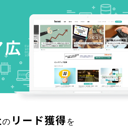
ア広
社
リード獲得
の
を