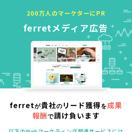
200万人のマーケターにPR
ferretメディア広告
ferret
貴社
リード獲得
成果
が
の
を
報酬
請け負います
で
以下のWebマーケティング関連サービスには