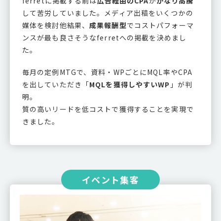
ferretに掲載する前は
広告経由のCPA
が
かなり高騰
して苦労していました。メディア出稿をいくつかの
媒体を検討他結果、
成果報酬型
でコストパフォーマ
ンスが最も良さそうなferretへの掲載を決めまし
た。
毎月の定例MTGで、資料・WPごとにMQL率やCPA
を出していただき「
MQLを獲得しやすいWP
」が判
明。
質の高いリードを低コストで獲得することを実現で
きました。
イベント集客