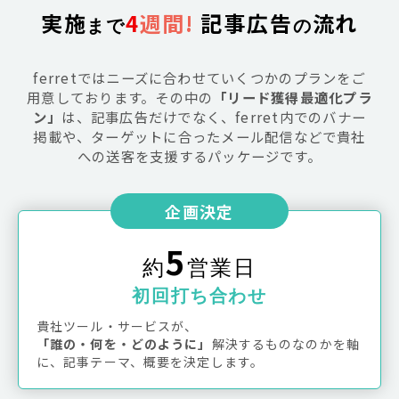
実施
4
週間!
 記事広告
流れ
まで
の
ferretではニーズに合わせていくつかのプランをご
用意しております。その中の
「リード獲得最適化プラ
ン」
は、記事広告だけでなく、ferret内でのバナー
掲載や、ターゲットに合ったメール配信などで貴社
への送客を支援するパッケージです。
企画決定
5
約
営業日
初回打ち合わせ
貴社ツール・サービスが、
「誰の・何を・どのように」
解決するものなのかを軸
に、記事テーマ、概要を決定します。