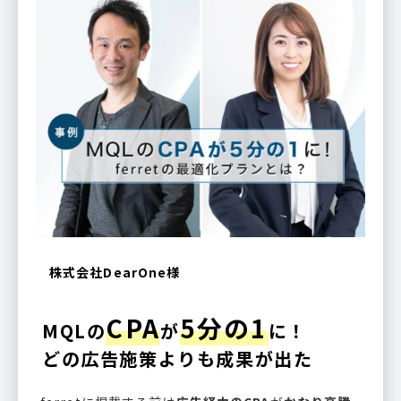
株式会社DearOne様
CPA
5分の1
MQLの
が
に！
どの広告施策よりも成果が出た