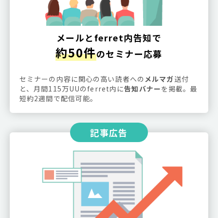
メールとferret内告知で
約50件
のセミナー応募
セミナーの内容に関心の高い読者への
メルマガ
送付
と、月間115万UUのferret内に
告知バナー
を掲載。最
短約2週間で配信可能。
記事広告