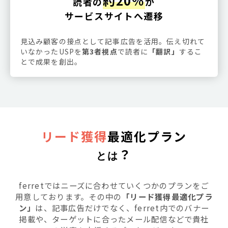
約20％
読者の
が
サービスサイトへ遷移
見込み顧客の接点として記事広告を活用。伝え切れて
いなかったUSPを
第3者視点
で読者に
「翻訳」
するこ
とで成果を創出。
リード獲得
最適化プラン
？
とは
ferretではニーズに合わせていくつかのプランをご
用意しております。その中の
「リード獲得最適化プラ
ン」
は、記事広告だけでなく、ferret内でのバナー
掲載や、ターゲットに合ったメール配信などで貴社